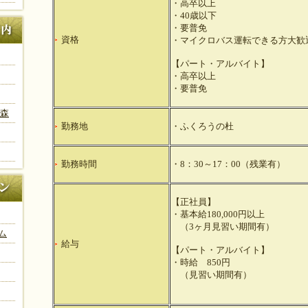
・高卒以上
・40歳以下
・要普免
資格
・マイクロバス運転できる方大歓
【パート・アルバイト】
・高卒以上
・要普免
の森
勤務地
・ふくろうの杜
勤務時間
・8：30～17：00（残業有）
【正社員】
・基本給180,000円以上
（3ヶ月見習い期間有）
ム
給与
【パート・アルバイト】
・時給 850円
（見習い期間有）