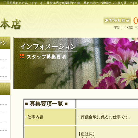
 三重県桑名市にあります、むら井総本店は創業明治23年、桑名の地でご葬儀から仏事を承ってお
スタッフ募集要項
■ 募集要項一覧 ■
仕事内容
・葬儀全般に係るお仕事です。
【正社員】