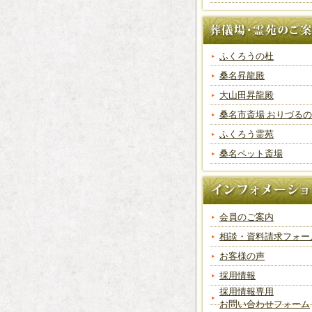
ふくろうの杜
桑名昇龍殿
大山田昇龍殿
桑名市斎場 おりづる
ふくろう霊苑
桑名ペット斎場
会員のご案内
相談・資料請求フォー
お客様の声
採用情報
採用情報専用
お問い合わせフォーム