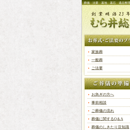
葬儀 法要 墓地 墓石 遺品整理
家族葬
一般葬
ご法要
お急ぎの方へ
事前相談
ご葬儀の流れ
葬儀に関するQ＆A
葬儀のしきたり豆知識